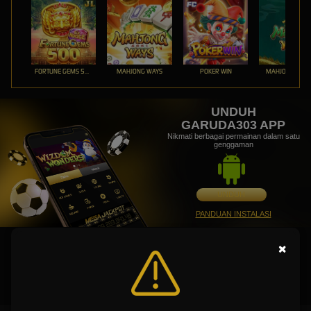
FORTUNE GEMS 500
MAHJONG WAYS
POKER WIN
MAHJONG WAYS
UNDUH
GARUDA303 APP
Nikmati berbagai permainan dalam satu
genggaman
UNDUH
PANDUAN INSTALASI
×