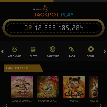
JACKPOT
PLAY
IDR
12,688,105,284
HOT GAMES
SLOTS
LIVE CASINO
RACE
TOGEL
OL
GAME POPULER
GATES OF OLYMPUS POP
TREASURES OF AZTEC
NEZHA 2