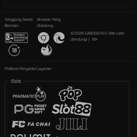
Tanggung Jawab
Browser Yang
Bermain
Didukung
©2026 GARUDA303. Hak cipta
dilindungi | 18+
Platform Penyedia Layanan
Slots