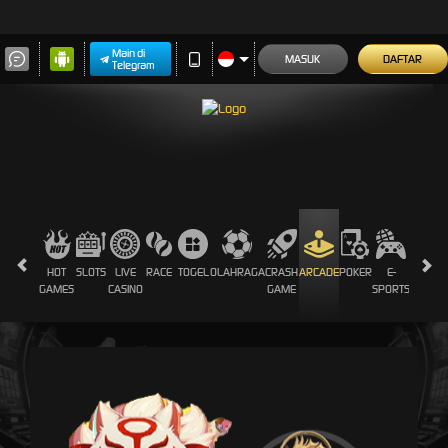
Main di
MASUK
DAFTAR
Telegram
qu****iv Berhasil Withdraw Rp 1.911.000,00
HOT
SLOTS
LIVE
RACE
TOGEL
OLAHRAGA
CRASH
ARCADE
POKER
E-
SABUN
GAMES
CASINO
GAME
SPORTS
AYAM