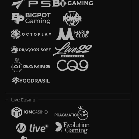
Live Casino