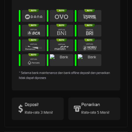
* Selama bank maintenance dan bank offline deposit dan penarikan
tidak dapat diproses
Deposit
Penarikan
Rata-rata 3 Menit
Rata-rata 5 Menit