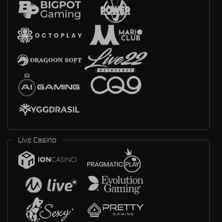
Live Casino