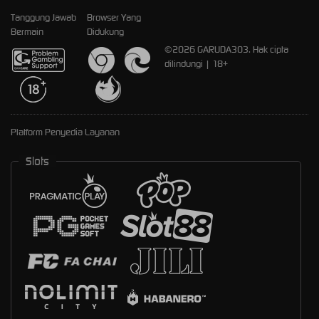
Tanggung Jawab
Browser Yang
Bermain
Didukung
©2026 GARUDA303. Hak cipta
dilindungi | 18+
Platform Penyedia Layanan
Slots