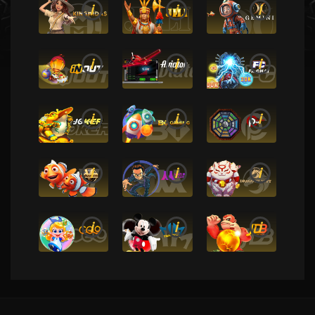
i
i
i
i
i
i
i
i
i
i
i
i
i
i
i