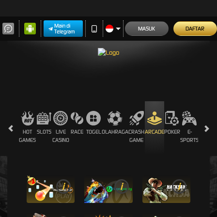
Main di
MASUK
DAFTAR
qu****ug Berhasil Withdraw Rp 594.000,00
Telegram
HOT
SLOTS
LIVE
RACE
TOGEL
OLAHRAGA
CRASH
ARCADE
POKER
E-
SABUN
GAMES
CASINO
GAME
SPORTS
AYAM
i
i
i