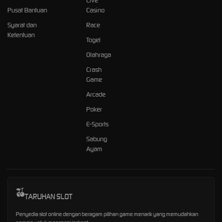
Live
Pusat Bantuan
Casino
Syarat dan
Race
Ketentuan
Togel
Olahraga
Crash
Game
Arcade
Poker
E-Sports
Sabung
Ayam
TARUHAN SLOT
Penyedia slot online dengan beragam pilihan game menarik yang memudahkan