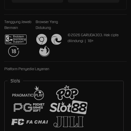
Tanggung Jawab
Browser Yang
Bermain
Didukung
©2026 GARUDA303. Hak cipta
dilindungi | 18+
Platform Penyedia Layanan
Slots