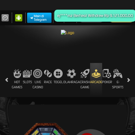
Main di
MASUK
DAFTAR
Telegram
ej****mz Berhasil Withdraw Rp 9.121.000,00
HOT
SLOTS
LIVE
RACE
TOGEL
OLAHRAGA
CRASH
ARCADE
POKER
E-
SABUN
GAMES
CASINO
GAME
SPORTS
AYAM