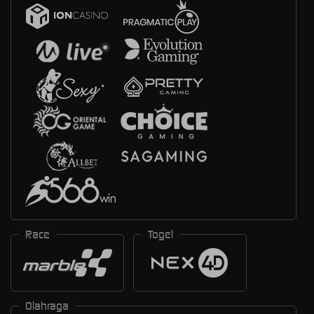
Race
Togel
Olahraga