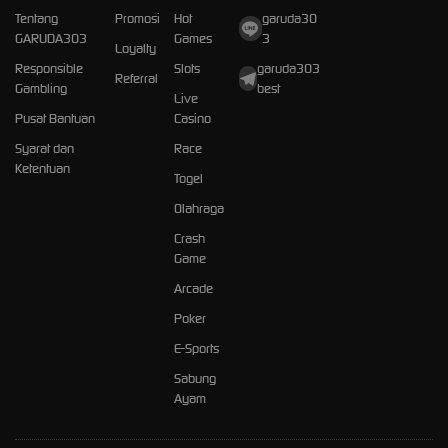
Tentang
Promosi
Hot
garuda30
GARUDA303
Games
3
Loyalty
Responsible
Slots
garuda303
Referral
Gambling
best
Live
Pusat Bantuan
Casino
Syarat dan
Race
Ketentuan
Togel
Olahraga
Crash
Game
Arcade
Poker
E-Sports
Sabung
Ayam