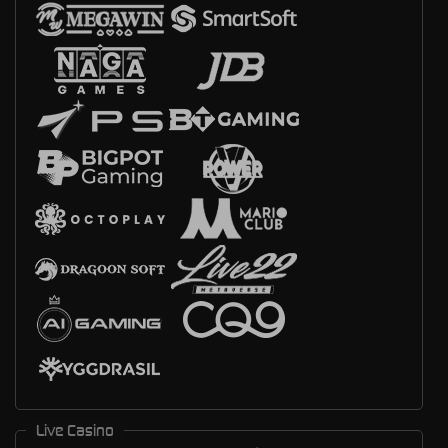
Live Casino