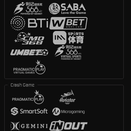
Crash Game