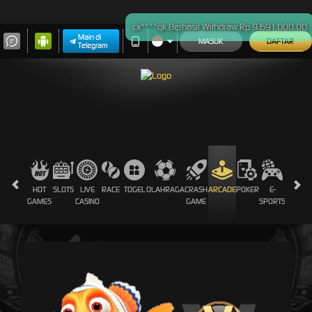
Main di
MASUK
DAFTAR
Telegram
cx****qk Berhasil Withdraw Rp 9.691.000,00
HOT
SLOTS
LIVE
RACE
TOGEL
OLAHRAGA
CRASH
ARCADE
POKER
E-
SABUN
GAMES
CASINO
GAME
SPORTS
AYAM