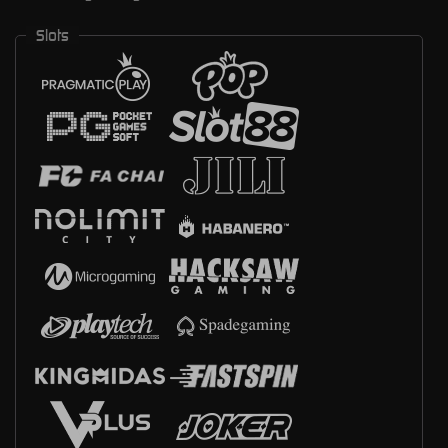
Slots