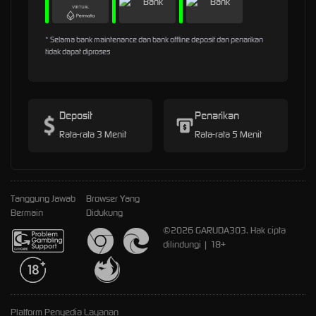
* Selama bank maintenance dan bank offline deposit dan penarikan
tidak dapat diproses
Deposit
Penarikan
Rata-rata 3 Menit
Rata-rata 5 Menit
Tanggung Jawab
Browser Yang
Bermain
Didukung
©2026 GARUDA303. Hak cipta
dilindungi | 18+
Platform Penyedia Layanan