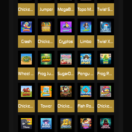
Chicken Road Bonus
Jumper
MegaBlock
Topo Mole
Twist San Quentin
Crash
Chicken Banana
Cryptos
Limbo
Twist X-mas
Wheel Out
Frog Jump
SugarDaddy
Pengu Sport
Frog Road
Chicken Shoot
Tower
Chicken Road Gold
Fish Road
Chicken Road Race