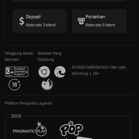
Deposit
Penarikan
Rata-rata 3 Menit
Rata-rata 5 Menit
Tanggung Jawab
Browser Yang
Bermain
Didukung
©2026 GARUDA303. Hak cipta
dilindungi | 18+
Platform Penyedia Layanan
Slots