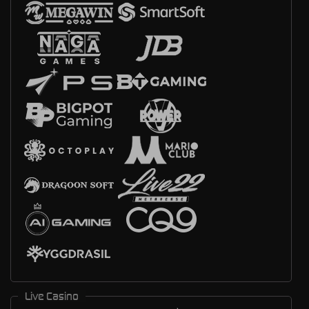
Live Casino