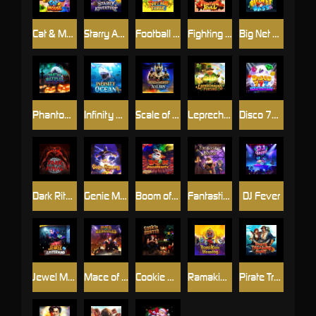
Cat & Mouse
Starry Adventure
Football Fever
Fighting Bull
Big Net Bass
Phantom Multiplier
Infinity Ocean
Scale of Heaven: Anubis
Leprechaun’s Fortune
Disco 777 Hold and Win
Dark Ritual
Genie Mystery
Boom of Prosperity
Fantastic Beast
DJ Fever
Jewel Mastermind
Mace of Hercules
Cookie Hunter
Ramakien Blessing
Pirate Treasure Hunt