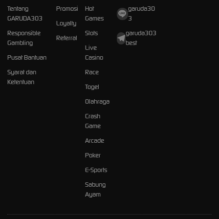
Tentang
Promosi
Hot
garuda30
GARUDA303
Games
3
Loyalty
Responsible
Slots
garuda303
Referral
Gambling
best
Live
Pusat Bantuan
Casino
Syarat dan
Race
Ketentuan
Togel
Olahraga
Crash
Game
Arcade
Poker
E-Sports
Sabung
Ayam