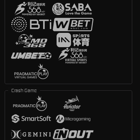
Crash Game