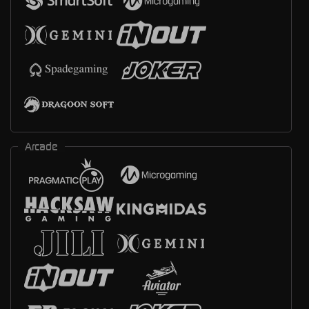
Arcade