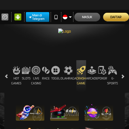
in****nd Berhasil Withdraw Rp 2.775.000,00
Main di
MASUK
DAFTAR
Telegram
HOT
SLOTS
LIVE
RACE
TOGEL
OLAHRAGA
CRASH
ARCADE
POKER
E-
SABUN
GAMES
CASINO
GAME
SPORTS
AYAM
i
i
i