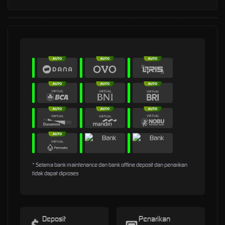
* Selama bank maintenance dan bank offline deposit dan penarikan
tidak dapat diproses
Deposit
Penarikan