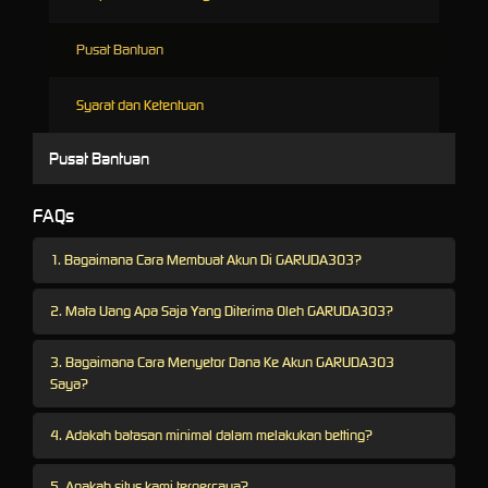
Pusat Bantuan
Syarat dan Ketentuan
Pusat Bantuan
FAQs
1. Bagaimana Cara Membuat Akun Di GARUDA303?
2. Mata Uang Apa Saja Yang Diterima Oleh GARUDA303?
3. Bagaimana Cara Menyetor Dana Ke Akun GARUDA303
Saya?
4. Adakah batasan minimal dalam melakukan betting?
5. Apakah situs kami terpercaya?