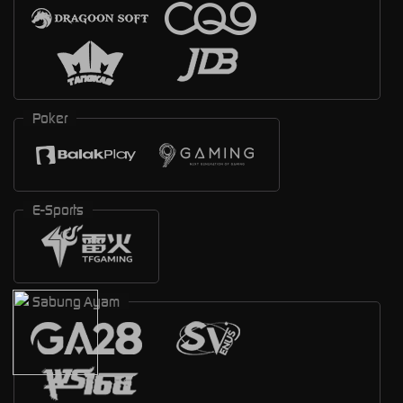
Poker
E-Sports
Sabung Ayam