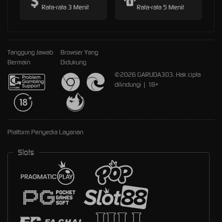
Rata-rata 3 Menit
Rata-rata 5 Menit
Tanggung Jawab
Browser Yang
Bermain
Didukung
©2026 GARUDA303. Hak cipta
dilindungi | 18+
Platform Penyedia Layanan
Slots