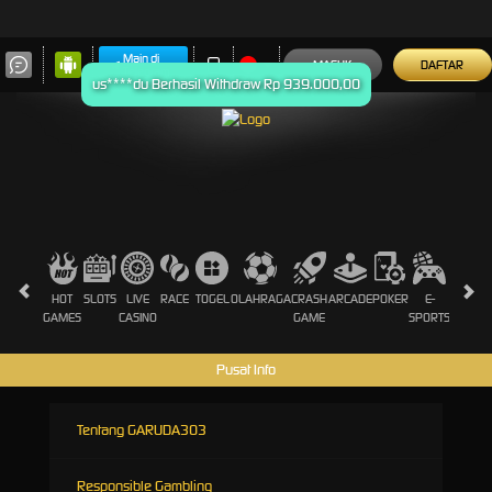
Main di
MASUK
DAFTAR
Telegram
us****du Berhasil Withdraw Rp 939.000,00
HOT
SLOTS
LIVE
RACE
TOGEL
OLAHRAGA
CRASH
ARCADE
POKER
E-
SABUN
GAMES
CASINO
GAME
SPORTS
AYAM
Pusat Info
Tentang GARUDA303
Responsible Gambling