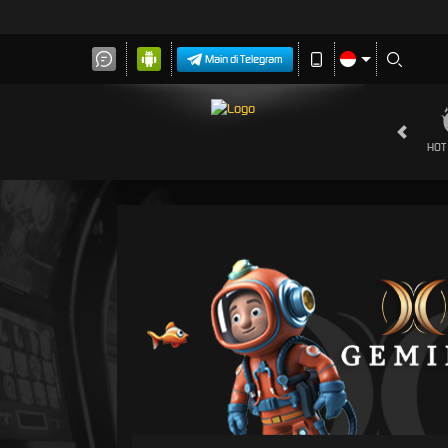
Main di Telegram
HOT