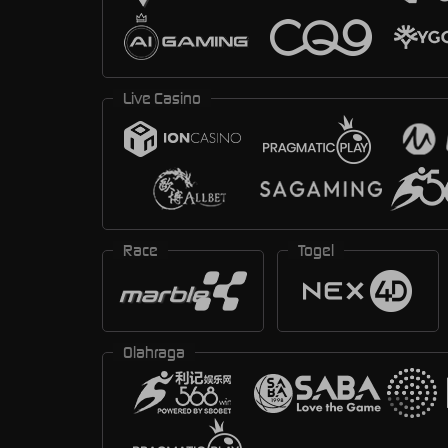
Live Casino
Race
Togel
Olahraga