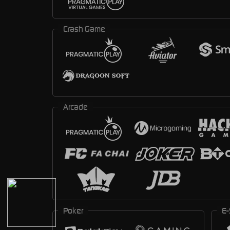
Crash Game
Arcade
Poker
E-