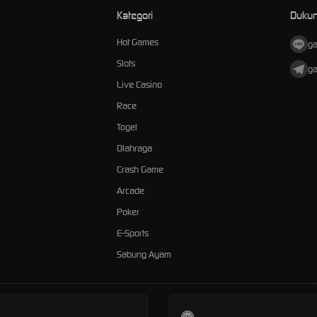
Kategori
Duku
Hot Games
g
Slots
ga
Live Casino
Race
Togel
Olahraga
Crash Game
Arcade
Poker
E-Sports
Sabung Ayam