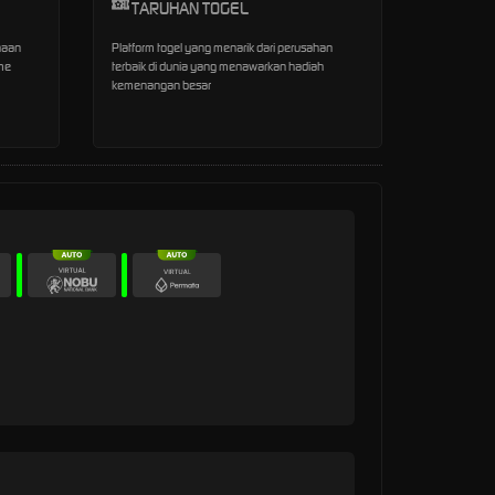
TARUHAN TOGEL
haan
Platform togel yang menarik dari perusahan
ame
terbaik di dunia yang menawarkan hadiah
kemenangan besar