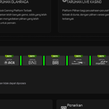
RUHAN OLAHRAGA
TARUHAN LIVE KASINO
ook Gaming Platform Terbaik
Platform Pilihan bagi perusahaan-perusa
kan lebih banyak game, odds yang lebih
terbaik di dunia, dengan pilihan variasi g
 dan menyediakan pilihan yang lebih
terbanyak
untuk pemain.
an tidak dapat diproses
Penarikan