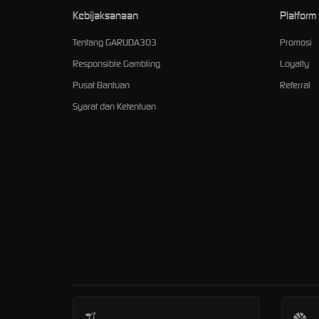
Kebijaksanaan
Platform
Tentang GARUDA303
Promosi
Responsible Gambling
Loyalty
Pusat Bantuan
Referral
Syarat dan Ketentuan