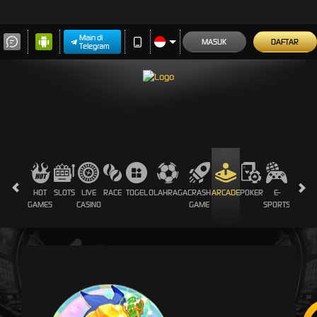
Main di
MASUK
DAFTAR
Telegram
jz****pa Berhasil Withdraw Rp 8.014.000,00
HOT
SLOTS
LIVE
RACE
TOGEL
OLAHRAGA
CRASH
ARCADE
POKER
E-
SABUN
GAMES
CASINO
GAME
SPORTS
AYAM