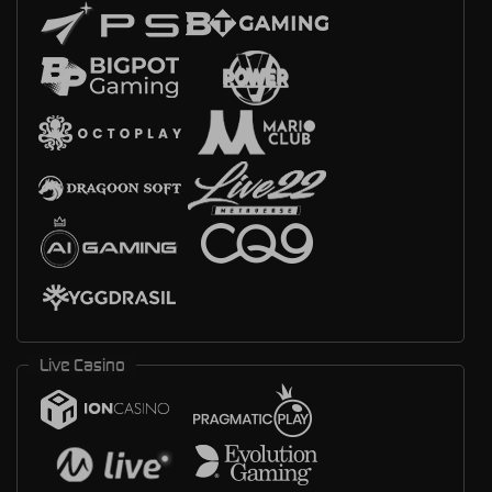
Live Casino