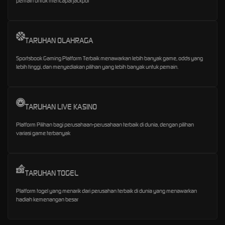
pemain untuk mencapai jackpot
TARUHAN OLAHRAGA
Sportsbook Gaming Platform Terbaik menawarkan lebih banyak game, odds yang
lebih tinggi, dan menyediakan pilihan yang lebih banyak untuk pemain.
TARUHAN LIVE KASINO
Platform Pilihan bagi perusahaan-perusahaan terbaik di dunia, dengan pilihan
variasi game terbanyak
TARUHAN TOGEL
Platform togel yang menarik dari perusahan terbaik di dunia yang menawarkan
hadiah kemenangan besar