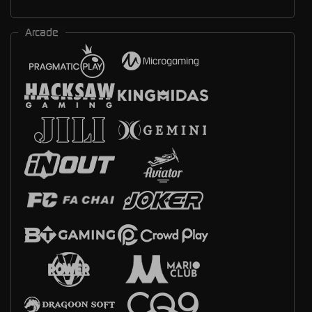
Arcade