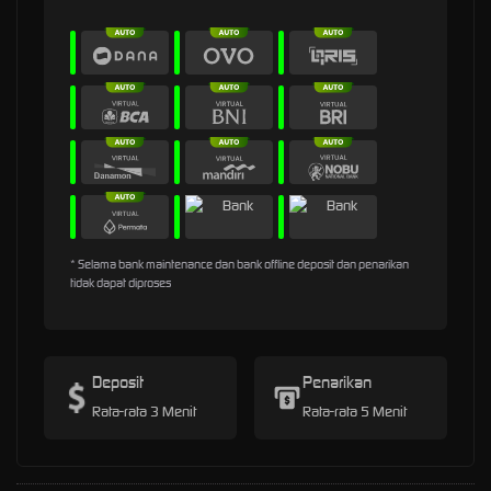
* Selama bank maintenance dan bank offline deposit dan penarikan
tidak dapat diproses
Deposit
Penarikan
Rata-rata 3 Menit
Rata-rata 5 Menit