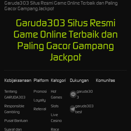
Garuda303 Situs Resmi Game Online Terbaik dan Paling
Gacor Gampang Jackpot
Garuda303 Situs Resmi
Game Online Terbaik dan
Paling Gacor Gampang
Jackpot
Kebijaksanaan
Platform
Kategori
Dukungan
Komunitas
Tentang
Promosi
Hot
garuda30
GARUDA303
Games
3
Loyalty
Responsible
Slots
garuda303
Referral
Gambling
best
Live
Pusat Bantuan
Casino
Syarat dan
Race