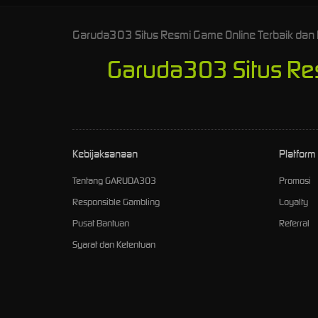
Garuda303 Situs Resmi Game Online Terbaik dan
Garuda303 Situs Re
Kebijaksanaan
Platform
Tentang GARUDA303
Promosi
Responsible Gambling
Loyalty
Pusat Bantuan
Referral
Syarat dan Ketentuan