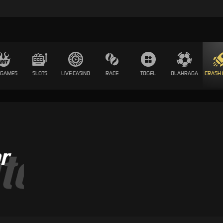
xa****zt Berhasil Withdraw Rp 8.228.000,00
 GAMES
SLOTS
LIVE CASINO
RACE
TOGEL
OLAHRAGA
CRASH