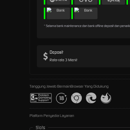
* Selama bank maintenance dan bank offline deposit dan penarik
Deposit
Rata-rata 3 Menit
Tanggung Jawab Bermain
Browser Yang Didukung
Platform Penyedia Layanan
Slots