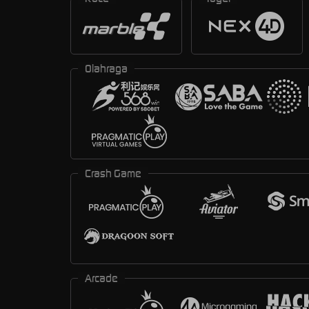
Olahraga
Crash Game
Arcade