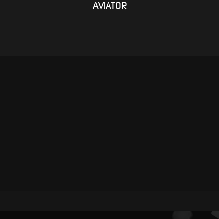
AVIATOR