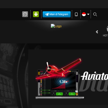
Main di Telegram
HOT