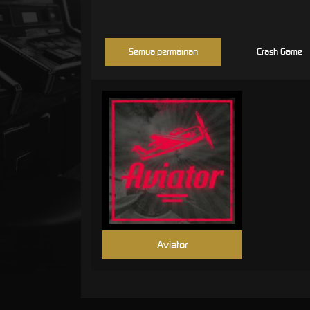
Semua permainan
Crash Game
Aviator