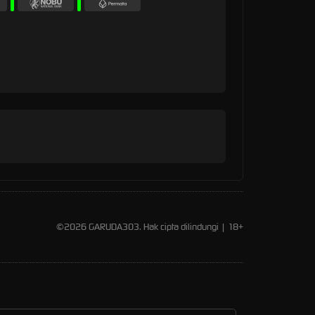
©2026 GARUDA303. Hak cipta dilindungi | 18+