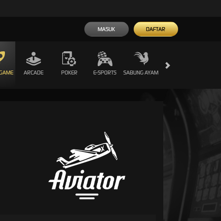
MASUK
DAFTAR
 GAME
ARCADE
POKER
E-SPORTS
SABUNG AYAM
PROMOSI