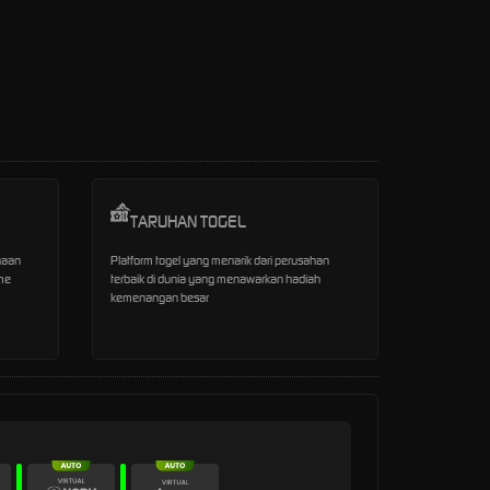
TARUHAN TOGEL
haan
Platform togel yang menarik dari perusahan
ame
terbaik di dunia yang menawarkan hadiah
kemenangan besar