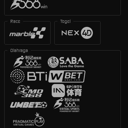
Race
Togel
Olahraga