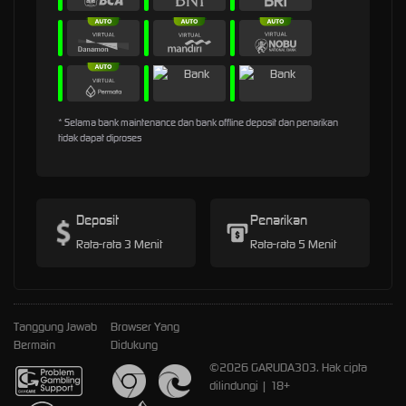
* Selama bank maintenance dan bank offline deposit dan penarikan
tidak dapat diproses
Deposit
Penarikan
Rata-rata 3 Menit
Rata-rata 5 Menit
Tanggung Jawab
Browser Yang
Bermain
Didukung
©2026 GARUDA303. Hak cipta
dilindungi | 18+