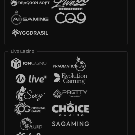
Live Casino