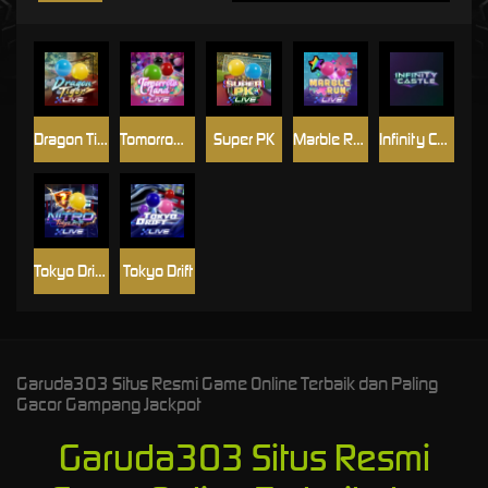
Dragon Tiger
Tomorrow land
Super PK
Marble Run
Infinity Castle
Tokyo Drift Nitro
Tokyo Drift
Garuda303 Situs Resmi Game Online Terbaik dan Paling
Gacor Gampang Jackpot
Garuda303 Situs Resmi