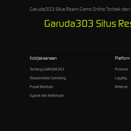
Garuda303 Situs Resmi Game Online Terbaik dan
Garuda303 Situs Re
Kebijaksanaan
Platform
Tentang GARUDA303
Promosi
Responsible Gambling
Loyalty
Pusat Bantuan
Referral
Syarat dan Ketentuan