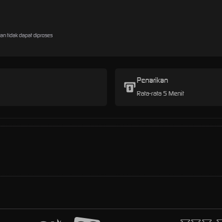
an tidak dapat diproses
Penarikan
Rata-rata 5 Menit