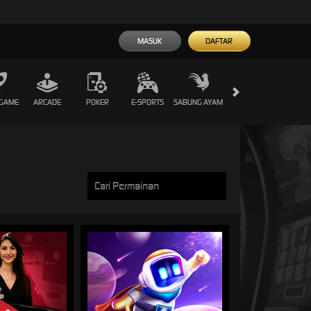
MASUK
DAFTAR
 GAME
ARCADE
POKER
E-SPORTS
SABUNG AYAM
PROMOSI