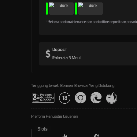
* Selama bank maintenance dan bank offline deposit dan penarik
Deposit
Rata-rata 3 Menit
Tanggung Jawab Bermain
Browser Yang Didukung
Platform Penyedia Layanan
Slots