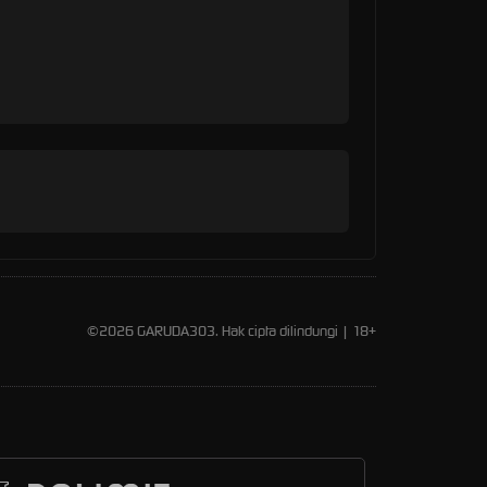
©2026 GARUDA303. Hak cipta dilindungi | 18+