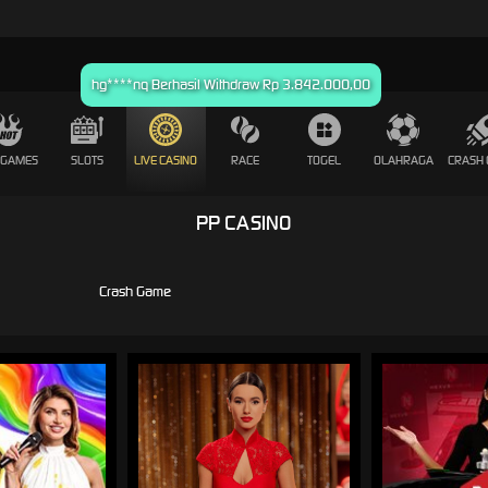
hg****nq Berhasil Withdraw Rp 3.842.000,00
 GAMES
SLOTS
LIVE CASINO
RACE
TOGEL
OLAHRAGA
CRASH
PP CASINO
Crash Game