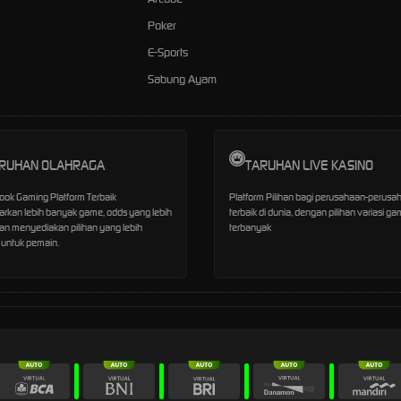
Poker
E-Sports
Sabung Ayam
RUHAN OLAHRAGA
TARUHAN LIVE KASINO
ook Gaming Platform Terbaik
Platform Pilihan bagi perusahaan-perusa
kan lebih banyak game, odds yang lebih
terbaik di dunia, dengan pilihan variasi g
 dan menyediakan pilihan yang lebih
terbanyak
untuk pemain.