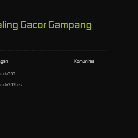
aling Gacor Gampang
ngan
Komunitas
aruda303
ruda303best